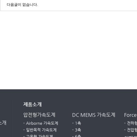
다음글이 없습니다.
제품소개
압전형가속도계
DC MEMS 가속도계
Forc
소개
- Airborne 가속도계
- 1축
- 전하
- 일반목적 가속도계
- 3축
- 전압
- 고온형 가속도계
- 6축