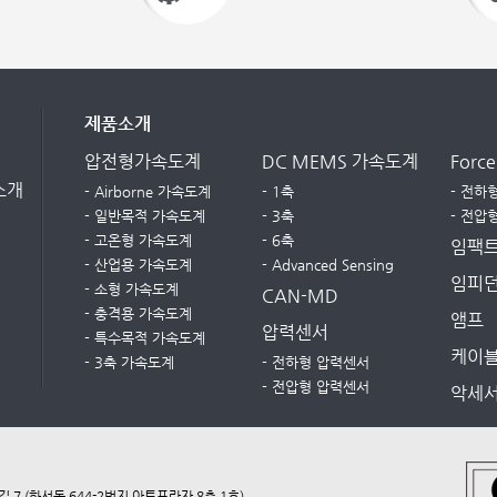
제품소개
압전형가속도계
DC MEMS 가속도계
Forc
소개
- Airborne 가속도계
- 1축
- 전하
- 일반목적 가속도계
- 3축
- 전압
- 고온형 가속도계
- 6축
임팩트
- 산업용 가속도계
- Advanced Sensing
임피던
- 소형 가속도계
CAN-MD
- 충격용 가속도계
앰프
압력센서
- 특수목적 가속도계
케이
- 3축 가속도계
- 전하형 압력센서
- 전압형 압력센서
악세
7 (화서동 644-2번지 아트프라자 8층 1호)