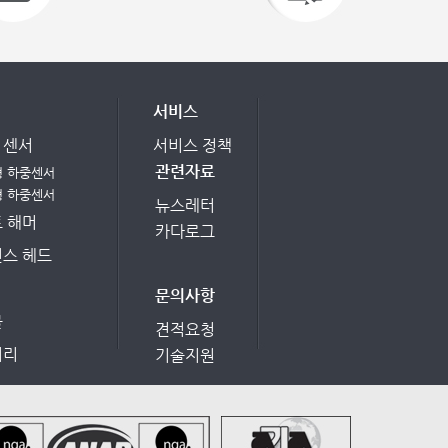
서비스
e 센서
서비스 정책
관련자료
형 하중센서
형 하중센서
뉴스레터
 해머
카다로그
스 헤드
문의사항
블
견적요청
서리
기술지원