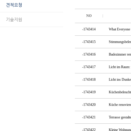
견적요청
NO
기술지원
-1743414
What Everyone
-1743415
Stimmungsbeleu
-1743416
Badezimmer ren
-1743417
Licht im Raum:
-1743418
Licht ins Dunke
-1743419
Küchenbeleucht
-1743420
Küche renoviere
-1743421
Terrasse gestal
-1743422
Kleine Wohnung