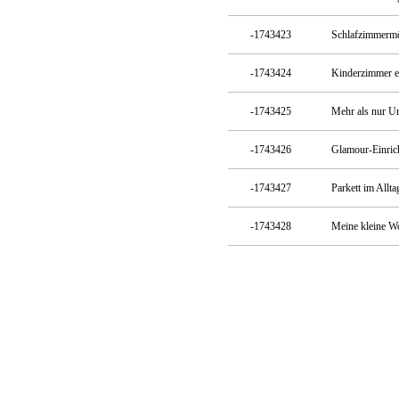
-1743423
Schlafzimmermö
-1743424
Kinderzimmer ei
-1743425
Mehr als nur U
-1743426
Glamour-Einric
-1743427
Parkett im Allt
-1743428
Meine kleine Wo