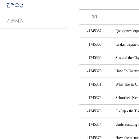
견적요청
NO
기술지원
-1745367
Где купить стр
-1745368
Kraken зеркал
-1745369
Sex and the Cit
-1745370
How To Do Awa
-1745371
What The In-C
-1745372
Seborrheic Ker
-1745373
FikFap - the Ti
-1745374
Understanding
-1745375
How cheap, popu