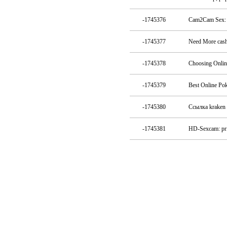
-1745376
Cam2Cam Sex: p
-1745377
Need More cash
-1745378
Choosing Onlin
-1745379
Best Online Po
-1745380
Ссылка kraken 
-1745381
HD-Sexcam: priv